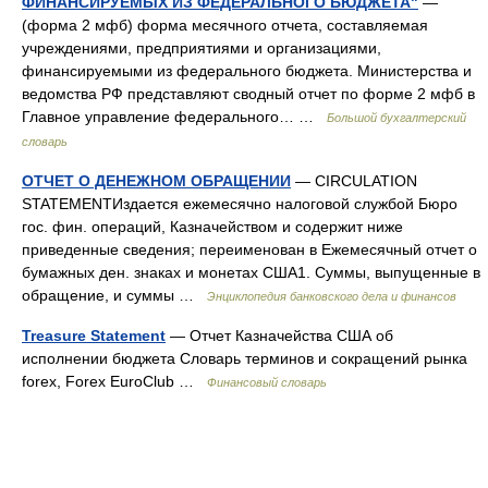
ФИНАНСИРУЕМЫХ ИЗ ФЕДЕРАЛЬНОГО БЮДЖЕТА"
—
(форма 2 мфб) форма месячного отчета, составляемая
учреждениями, предприятиями и организациями,
финансируемыми из федерального бюджета. Министерства и
ведомства РФ представляют сводный отчет по форме 2 мфб в
Главное управление федерального… …
Большой бухгалтерский
словарь
ОТЧЕТ О ДЕНЕЖНОМ ОБРАЩЕНИИ
— CIRCULATION
STATEMENTИздается ежемесячно налоговой службой Бюро
гос. фин. операций, Казначейством и содержит ниже
приведенные сведения; переименован в Ежемесячный отчет о
бумажных ден. знаках и монетах США1. Суммы, выпущенные в
обращение, и суммы …
Энциклопедия банковского дела и финансов
Treasure Statement
— Отчет Казначейства США об
исполнении бюджета Словарь терминов и сокращений рынка
forex, Forex EuroClub …
Финансовый словарь