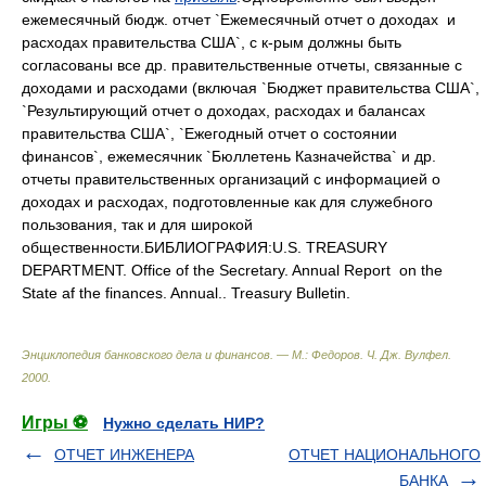
ежемесячный бюдж. отчет `Ежемесячный отчет о доходах и
расходах правительства США`, с к-рым должны быть
согласованы все др. правительственные отчеты, связанные с
доходами и расходами (включая `Бюджет правительства США`,
`Результирующий отчет о доходах, расходах и балансах
правительства США`, `Ежегодный отчет о состоянии
финансов`, ежемесячник `Бюллетень Казначейства` и др.
отчеты правительственных организаций с информацией о
доходах и расходах, подготовленные как для служебного
пользования, так и для широкой
общественности.БИБЛИОГРАФИЯ:U.S. TREASURY
DEPARTMENT. Office of the Secretary. Annual Report on the
State af the finances. Annual.. Treasury Bulletin.
Энциклопедия банковского дела и финансов. — М.: Федоров
.
Ч. Дж. Вулфел
.
2000
.
Игры ⚽
Нужно сделать НИР?
ОТЧЕТ ИНЖЕНЕРА
ОТЧЕТ НАЦИОНАЛЬНОГО
БАНКА