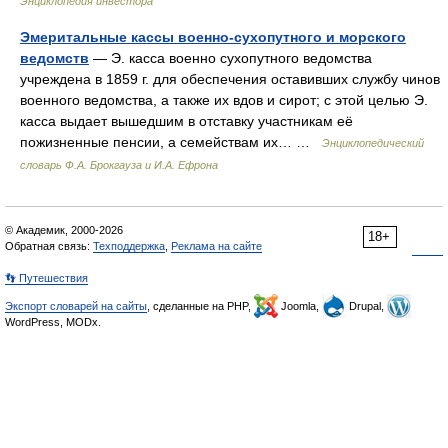
Энциклопедия инвестора
Эмеритальные кассы военно-сухопутного и морского
ведомств
— Э. касса военно сухопутного ведомства
учреждена в 1859 г. для обеспечения оставивших службу чинов
военного ведомства, а также их вдов и сирот; с этой целью Э.
касса выдает вышедшим в отставку участникам её
пожизненные пенсии, а семействам их… …
Энциклопедический
словарь Ф.А. Брокгауза и И.А. Ефрона
© Академик, 2000-2026
18+
Обратная связь:
Техподдержка
,
Реклама на сайте
👣 Путешествия
Экспорт словарей на сайты
, сделанные на PHP,
Joomla,
Drupal,
WordPress, MODx.