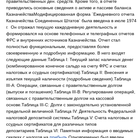
правительственных ден. средств. Кроме того, в отчете
приводились основные сведения о активе и пассиве баланса
КазначействаМодифицированная форма `Ежедневного отчета
Казначейства Соединенных Штатов` была введена в июле 1974
г. Он отражал текущую каждодневную деятельность и
формировался на основе телефонных и телеграфных отчетов
ФРС и внутренних источников Казначейства. Отчет стал
полностью функциональным, предоставляя более
своевременную и подробную информацию. В него входят
следующие данные:Таблица I: Текущий запас наличных денег
(комбинированное конечное сальдо на счету ФРС и счетах
налоговых и ссудных сертификатов).Таблица II: Внесения и
изъятия текущей наличности (подробные сведения).Таблица
III-А: Операции, связанные с правительственным долгом
(выпуски и погашения).Таблица III-В: Регулирование операций,
связанных с правительственным долгом на кассовой
основе.Таблица III-C: Долги с законодательно установленной
предельной величиной.Таблица IV: Деятельность Федеральной
налоговой депозитной системы.Таблица V: Счета налоговых и
ссудных сертификатов для различных типов
депозитариев.Таблица VI: Памятная информация о вводимых
скидках с налогов на
прибыль
.Одновременно был введен